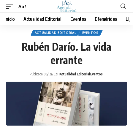
Aa
Cambiar
tamaño
Inicio
Actualidad Editorial
Eventos
Efemérides
LIJ
de
fuente
ACTUALIDAD EDITORIAL
EVENTOS
Rubén Darío. La vida
errante
Publicada 06/12/2021
Actualidad Editorial
Eventos