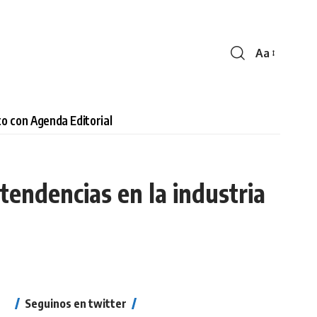
Aa
Cambiar
tamaño
de
fuente
o con Agenda Editorial
tendencias en la industria
Seguinos en twitter