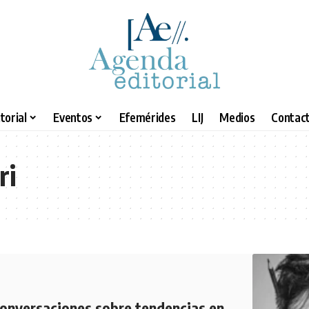
torial
Eventos
Efemérides
LIJ
Medios
Contact
ri
 conversaciones sobre tendencias en