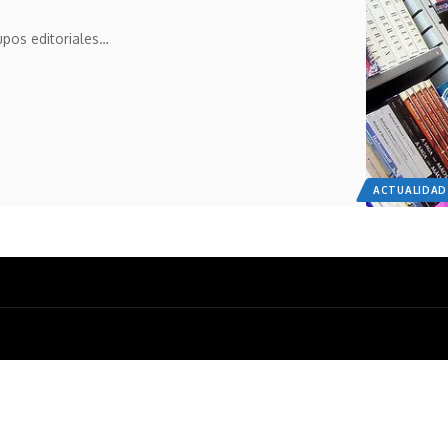
upos editoriales…
ACTUALIDAD