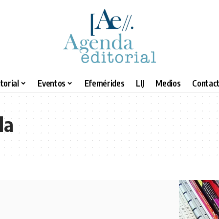
torial
Eventos
Efemérides
LIJ
Medios
Contact
la