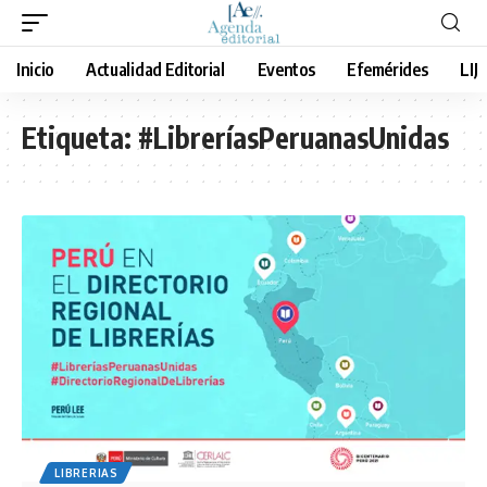
Inicio
Actualidad Editorial
Eventos
Efemérides
LIJ
Etiqueta:
#LibreríasPeruanasUnidas
LIBRERIAS