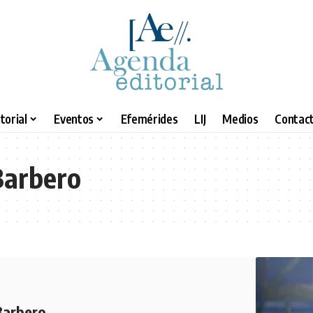
torial
Eventos
Efemérides
LIJ
Medios
Contact
Barbero
 Barbero