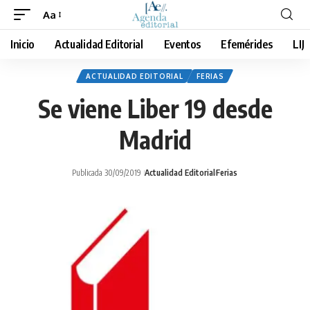
Aa
Cambiar
tamaño
Inicio
Actualidad Editorial
Eventos
Efemérides
LIJ
de
fuente
ACTUALIDAD EDITORIAL
FERIAS
Se viene Liber 19 desde
Madrid
Publicada 30/09/2019
Actualidad Editorial
Ferias