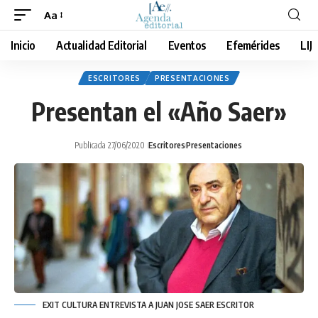
Aa
Cambiar
tamaño
Inicio
Actualidad Editorial
Eventos
Efemérides
LIJ
de
fuente
ESCRITORES
PRESENTACIONES
Presentan el «Año Saer»
Publicada 27/06/2020
Escritores
Presentaciones
EXIT CULTURA ENTREVISTA A JUAN JOSE SAER ESCRITOR