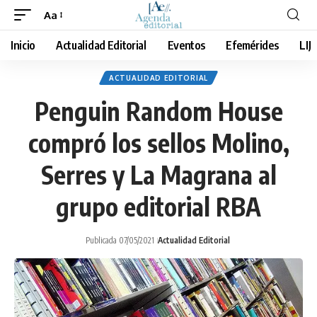
Aa
Cambiar
tamaño
Inicio
Actualidad Editorial
Eventos
Efemérides
LIJ
de
fuente
ACTUALIDAD EDITORIAL
Penguin Random House
compró los sellos Molino,
Serres y La Magrana al
grupo editorial RBA
Publicada 07/05/2021
Actualidad Editorial