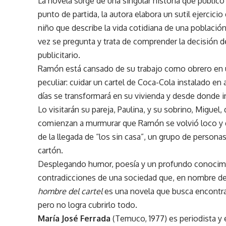
La novela surge de una singular historia que public
punto de partida, la autora elabora un sutil ejercic
niño que describe la vida cotidiana de una población p
vez se pregunta y trata de comprender la decisión de s
publicitario.
Ramón está cansado de su trabajo como obrero en un
peculiar: cuidar un cartel de Coca-Cola instalado en 
días se transformará en su vivienda y desde donde i
Lo visitarán su pareja, Paulina, y su sobrino, Miguel
comienzan a murmurar que Ramón se volvió loco y qu
de la llegada de “los sin casa”, un grupo de personas
cartón.
Desplegando humor, poesía y un profundo conocimient
contradicciones de una sociedad que, en nombre de la
hombre del cartel
es una novela que busca encontra
pero no logra cubrirlo todo.
María José Ferrada
(Temuco, 1977) es periodista y e