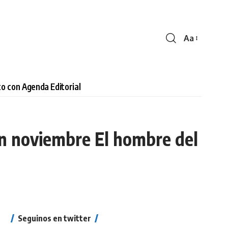
Aa
Cambiar
tamaño
de
fuente
o con Agenda Editorial
 en noviembre El hombre del
Seguinos en twitter