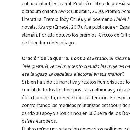
público infantil y juvenil. Publicó el libro de poes
dictadura chilena
Niños
(Liberalia, 2020. Premio Ac
Literatura, Premio Ibby Chile), y el poemario
Había l
novela,
Kramp
(Emecé, 2017), fue publicada en Españ
alemán. Por ella obtuvo los premios: Círculo de Críti
de Literatura de Santiago.
Oración de la guerra.
Contra el Estado, el racismo
“Me gustaría ver el momento cuando las mujeres part
ese latigazo, la papeleta electoral en sus manos”.
Si bien ha sido su narrativa y relatos humorísticos
crucial de todos los tiempos, sus columnas y obra en
ética humanista, merece toda la atención. En especial
confrontando las medidas militaristas estadounidens
dando su apoyo a los chinos en la Guerra de los Boxe
países europeos.
El libro reúne una selección de escritos políticos y