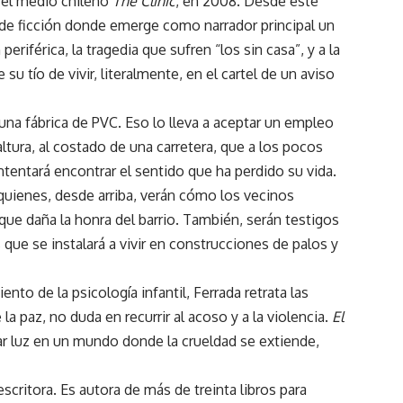
ó el medio chileno
The Clinic
, en 2008. Desde este
io de ficción donde emerge como narrador principal un
eriférica, la tragedia que sufren “los sin casa”, y a la
u tío de vivir, literalmente, en el cartel de un aviso
a fábrica de PVC. Eso lo lleva a aceptar un empleo
altura, al costado de una carretera, que a los pocos
ntentará encontrar el sentido que ha perdido su vida.
, quienes, desde arriba, verán cómo los vecinos
e daña la honra del barrio. También, serán testigos
 que se instalará a vivir en construcciones de palos y
o de la psicología infantil, Ferrada retrata las
 paz, no duda en recurrir al acoso y a la violencia.
El
r luz en un mundo donde la crueldad se extiende,
scritora. Es autora de más de treinta libros para