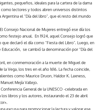
gigantes, pequeños, ideales para la cartera de la dama
ros como lectores y todos abren universos distintos
la Argentina el “Día del libro”, que el resto del mundo
El Consejo Nacional de Mujeres entregó ese día los
 como festejo anual. En 1924, aquel Consejo logró que
o que declaró el día como “Fiesta del Libro”. Luego, en
 de Educación, se cambió la denominación por “Día del
 abril, en conmemoración a la muerte de Miguel de
 la Vega, los tres en el año 1616. La fecha coincide,
alientes como Maurice Druon, Haldor K. Laxness,
 Manuel Mejía Vallejo.
la Conferencia General de la UNESCO -celebrada en
los libros y los autores, instaurando el 23 de abril
tor».
na excusa para promocionar la lectura y valorar ese