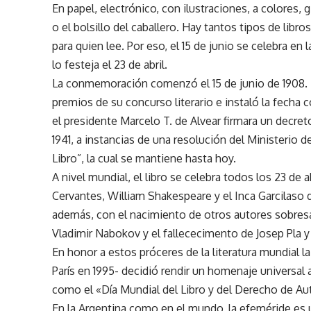
En papel, electrónico, con ilustraciones, a colores, 
o el bolsillo del caballero. Hay tantos tipos de lib
para quien lee. Por eso, el 15 de junio se celebra en 
lo festeja el 23 de abril.
La conmemoración comenzó el 15 de junio de 1908. 
premios de su concurso literario e instaló la fecha
el presidente Marcelo T. de Alvear firmara un decret
1941, a instancias de una resolución del Ministerio
Libro”, la cual se mantiene hasta hoy.
A nivel mundial, el libro se celebra todos los 23 de
Cervantes, William Shakespeare y el Inca Garcilaso de
además, con el nacimiento de otros autores sobres
Vladimir Nabokov y el fallececimento de Josep Pla y
En honor a estos próceres de la literatura mundial 
París en 1995- decidió rendir un homenaje universal a 
como el «Día Mundial del Libro y del Derecho de Au
En la Argentina como en el mundo, la efeméride es u