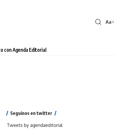
Aa
Cambiar
tamaño
de
fuente
o con Agenda Editorial
Seguinos en twitter
Tweets by agendaeditorial