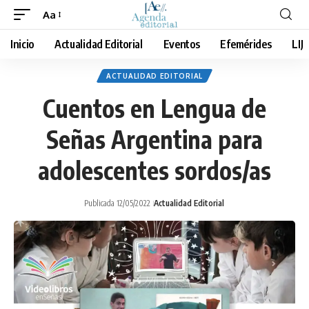
Aa
Cambiar
tamaño
Inicio
Actualidad Editorial
Eventos
Efemérides
LIJ
de
fuente
ACTUALIDAD EDITORIAL
Cuentos en Lengua de
Señas Argentina para
adolescentes sordos/as
Publicada 12/05/2022
Actualidad Editorial