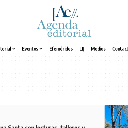
torial
Eventos
Efemérides
LIJ
Medios
Contact
na Santa con lecturas, talleres y