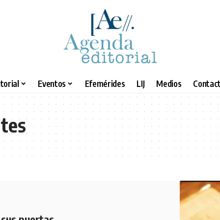
torial
Eventos
Efemérides
LIJ
Medios
Contact
tes
 sus puertas