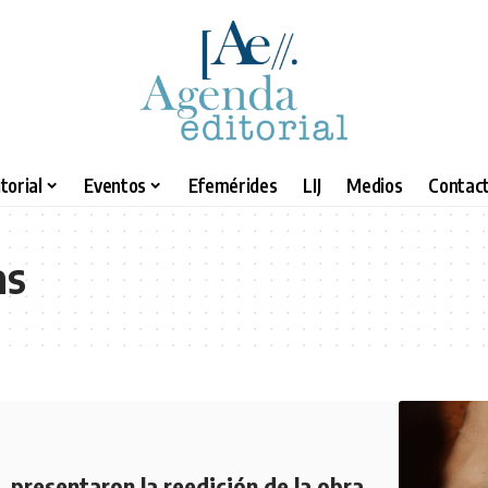
torial
Eventos
Efemérides
LIJ
Medios
Contact
as
, presentaron la reedición de la obra