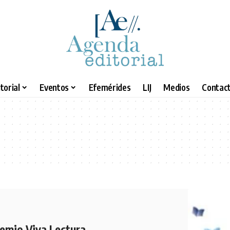
torial
Eventos
Efemérides
LIJ
Medios
Contact
remio Viva Lectura