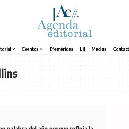
torial
Eventos
Efemérides
LIJ
Medios
Contact
lins
mo palabra del año porque refleja la