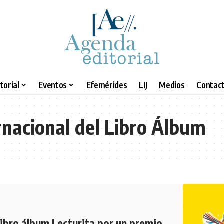
torial
Eventos
Efemérides
LIJ
Medios
Contact
rnacional del Libro Álbum
 libro álbum Lecturita por un premio