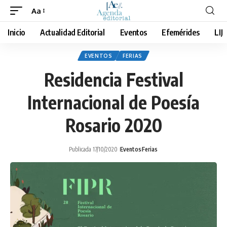
Aa
Cambiar
tamaño
Inicio
Actualidad Editorial
Eventos
Efemérides
LIJ
de
fuente
EVENTOS
FERIAS
Residencia Festival
Internacional de Poesía
Rosario 2020
Publicada 17/10/2020
Eventos
Ferias