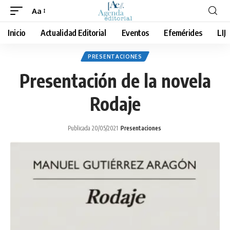
Aa
Cambiar
tamaño
Inicio
Actualidad Editorial
Eventos
Efemérides
LIJ
de
fuente
PRESENTACIONES
Presentación de la novela
Rodaje
Publicada 20/05/2021
Presentaciones