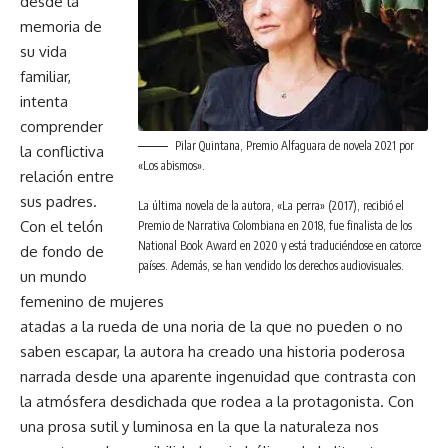
desde la
memoria de
su vida
familiar,
intenta
comprender
Pilar Quintana, Premio Alfaguara de novela 2021 por
la conflictiva
«Los abismos».
relación entre
sus padres.
La última novela de la autora, «La perra» (2017), recibió el
Con el telón
Premio de Narrativa Colombiana en 2018, fue finalista de los
National Book Award en 2020 y está traduciéndose en catorce
de fondo de
países. Además, se han vendido los derechos audiovisuales.
un mundo
femenino de mujeres
atadas a la rueda de una noria de la que no pueden o no
saben escapar, la autora ha creado una historia poderosa
narrada desde una aparente ingenuidad que contrasta con
la atmósfera desdichada que rodea a la protagonista. Con
una prosa sutil y luminosa en la que la naturaleza nos