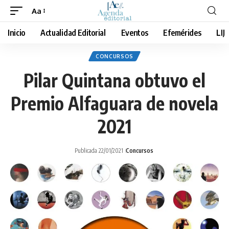
Aa
Cambiar
tamaño
Inicio
Actualidad Editorial
Eventos
Efemérides
LIJ
de
fuente
CONCURSOS
Pilar Quintana obtuvo el
Premio Alfaguara de novela
2021
Publicada 22/01/2021
Concursos