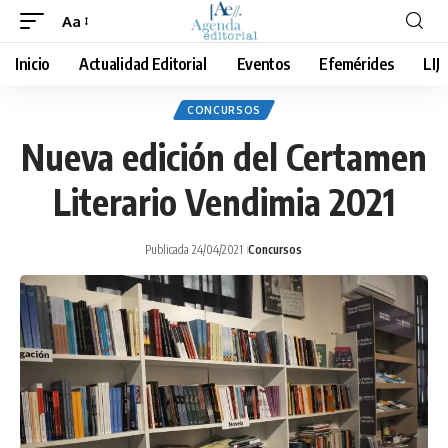
Aa
Cambiar
tamaño
Inicio
Actualidad Editorial
Eventos
Efemérides
LIJ
de
fuente
CONCURSOS
Nueva edición del Certamen
Literario Vendimia 2021
Publicada 24/04/2021
Concursos