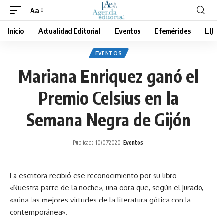
Aa
Cambiar
tamaño
Inicio
Actualidad Editorial
Eventos
Efemérides
LIJ
de
fuente
EVENTOS
Mariana Enriquez ganó el
Premio Celsius en la
Semana Negra de Gijón
Publicada 10/07/2020
Eventos
La escritora recibió ese reconocimiento por su libro
«Nuestra parte de la noche», una obra que, según el jurado,
«aúna las mejores virtudes de la literatura gótica con la
contemporánea».