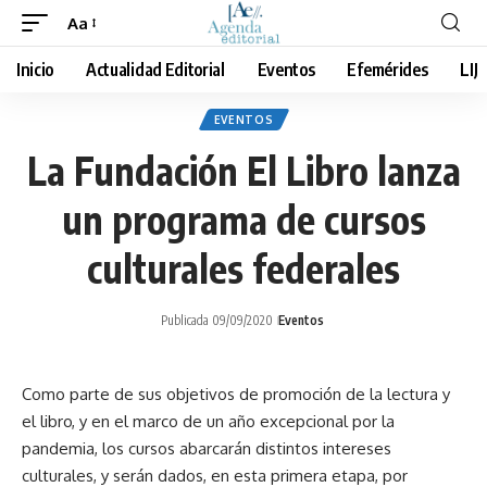
Aa
Cambiar
tamaño
Inicio
Actualidad Editorial
Eventos
Efemérides
LIJ
de
fuente
EVENTOS
La Fundación El Libro lanza
un programa de cursos
culturales federales
Publicada 09/09/2020
Eventos
Como parte de sus objetivos de promoción de la lectura y
el libro, y en el marco de un año excepcional por la
pandemia, los cursos abarcarán distintos intereses
culturales, y serán dados, en esta primera etapa, por