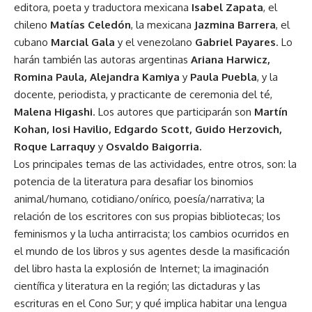
editora, poeta y traductora mexicana
Isabel Zapata
, el
chileno
Matías Celedón
, la mexicana
Jazmina Barrera
, el
cubano
Marcial Gala
y el venezolano
Gabriel Payares
. Lo
harán también las autoras argentinas
Ariana Harwicz,
Romina Paula, Alejandra Kamiya
y
Paula Puebla
, y la
docente, periodista, y practicante de ceremonia del té,
Malena Higashi
. Los autores que participarán son
Martín
Kohan, Iosi Havilio, Edgardo Scott, Guido Herzovich,
Roque Larraquy
y
Osvaldo Baigorria.
Los principales temas de las actividades, entre otros, son: la
potencia de la literatura para desafiar los binomios
animal/humano, cotidiano/onírico, poesía/narrativa; la
relación de los escritores con sus propias bibliotecas; los
feminismos y la lucha antirracista; los cambios ocurridos en
el mundo de los libros y sus agentes desde la masificación
del libro hasta la explosión de Internet; la imaginación
científica y literatura en la región; las dictaduras y las
escrituras en el Cono Sur; y qué implica habitar una lengua