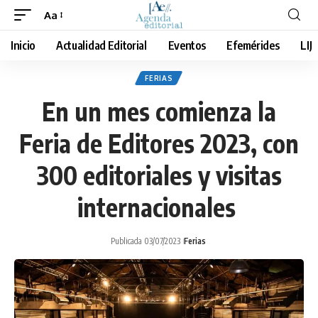
Aa
Cambiar
tamaño
Inicio
Actualidad Editorial
Eventos
Efemérides
LIJ
de
fuente
FERIAS
En un mes comienza la
Feria de Editores 2023, con
300 editoriales y visitas
internacionales
Publicada 03/07/2023
Ferias