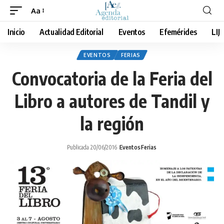
Aa
Cambiar
tamaño
Inicio
Actualidad Editorial
Eventos
Efemérides
LIJ
de
fuente
EVENTOS
FERIAS
Convocatoria de la Feria del
Libro a autores de Tandil y
la región
Publicada 20/06/2016
Eventos
Ferias